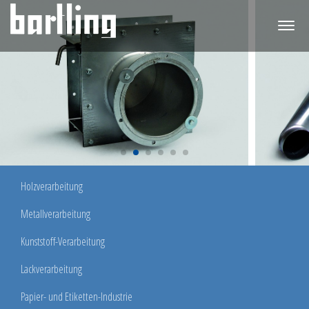
Togg
navi
Holzverarbeitung
Metallverarbeitung
Kunststoff-Verarbeitung
Lackverarbeitung
Papier- und Etiketten-Industrie